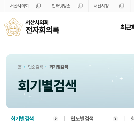
서산시의회
인터넷방송
서산시청
서산시의회
최근
전자회의록
홈
단순검색
회기별검색
회기별검색
회기별검색
연도별검색