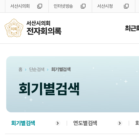
서산시의회
인터넷방송
서산시청
서산시의회
최근
전자회의록
홈
단순검색
회기별검색
회기별검색
회기별검색
연도별검색