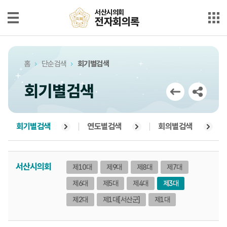
본문으로 바로가기
메인메뉴 바로가기
서산시의회
서산시의회
전자회의록
전자회의록
최근회의록
홈
단순검색
회기별검색
단순검색
회기별검색
상세검색
부록검색
회기별검색
연도별검색
회의별검색
시정질문
서산시의회
제10대
제9대
제8대
제7대
5분자유발언
제6대
제5대
제4대
제3대
의안정보
제2대
제1대
[서산군]
제1대