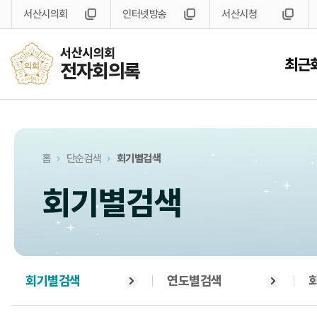
서산시의회
인터넷방송
서산시청
서산시의회
최근
전자회의록
홈
단순검색
회기별검색
회기별검색
회기별검색
연도별검색