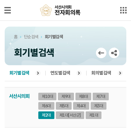
본문으로 바로가기
메인메뉴 바로가기
서산시의회
서산시의회
전자회의록
전자회의록
최근회의록
홈
단순검색
회기별검색
단순검색
회기별검색
상세검색
부록검색
회기별검색
연도별검색
회의별검색
시정질문
서산시의회
제10대
제9대
제8대
제7대
5분자유발언
제6대
제5대
제4대
제3대
의안정보
제2대
제1대
[서산군]
제1대