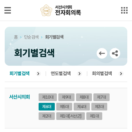
본문으로 바로가기
메인메뉴 바로가기
서산시의회
서산시의회
전자회의록
전자회의록
최근회의록
홈
단순검색
회기별검색
단순검색
회기별검색
상세검색
부록검색
회기별검색
연도별검색
회의별검색
시정질문
서산시의회
제10대
제9대
제8대
제7대
5분자유발언
제6대
제5대
제4대
제3대
의안정보
제2대
제1대
[서산군]
제1대