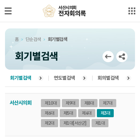
본문으로 바로가기
메인메뉴 바로가기
서산시의회
서산시의회
전자회의록
전자회의록
최근회의록
홈
단순검색
회기별검색
단순검색
회기별검색
상세검색
부록검색
회기별검색
연도별검색
회의별검색
시정질문
서산시의회
제10대
제9대
제8대
제7대
5분자유발언
제6대
제5대
제4대
제3대
의안정보
제2대
제1대
[서산군]
제1대