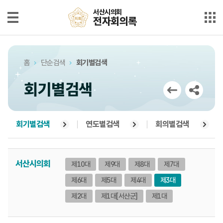
본문으로 바로가기
메인메뉴 바로가기
서산시의회
서산시의회
전자회의록
전자회의록
최근회의록
홈
단순검색
회기별검색
단순검색
회기별검색
상세검색
부록검색
회기별검색
연도별검색
회의별검색
시정질문
서산시의회
제10대
제9대
제8대
제7대
5분자유발언
제6대
제5대
제4대
제3대
의안정보
제2대
제1대
[서산군]
제1대