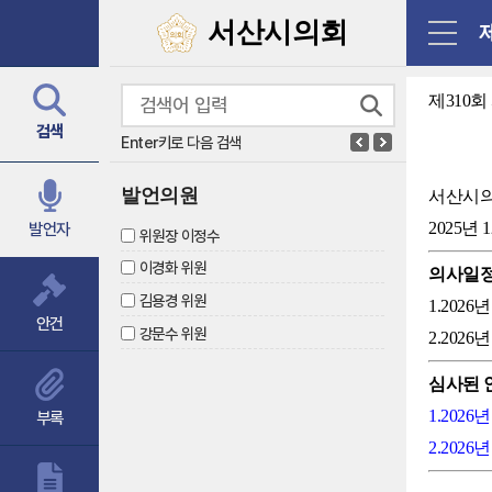
닫기
서산시의회
제310
검색
Enter키로 다음 검색
발언의원
서산시
2025년 
발언자
위원장 이정수
이경화 위원
의사일
김용경 위원
1.202
안건
강문수 위원
2.202
심사된 
1.202
부록
2.202