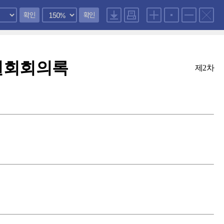
확인
확인
원회회의록
제2차