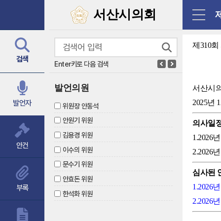
닫기
서산시의회
제310
검색
Enter키로 다음 검색
발언의원
서산시
2025년 
발언자
위원장 안동석
안원기 위원
의사일
김용경 위원
1.202
안건
이수의 위원
2.202
문수기 위원
심사된 
안효돈 위원
1.202
부록
한석화 위원
2.202