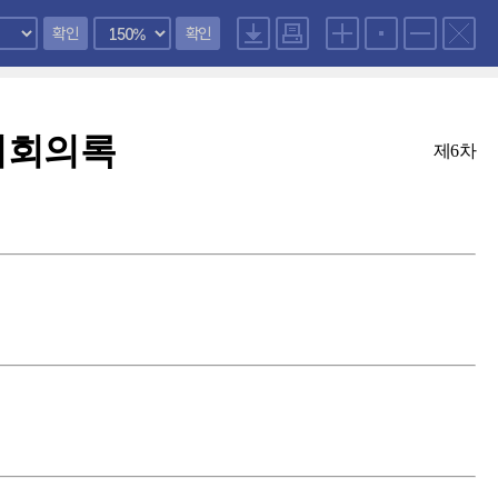
확인
확인
회회의록
제6차