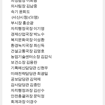
의정팀장 이희광
의사팀장 김남중
속기 윤희도
(서산시청) (51명)
부시장 홍순광
자치행정국장 이기영
경제산업국장 박노수
복지문화국장 이성환
환경녹지국장 최신득
건설교통국장 김영호
농업기술센터소장 김갑식
보건소장 김용란
기획예산담당관 신현우
미래전략담당관 최광일
공보담당관 김덕제
감사담당관 김종민
자치행정과장 김선수
안전총괄과장 문익정
회계과장 이경수