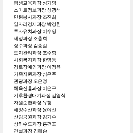
평생교육과장 성기영
스마트정보과장 성광석
민원봉사과장 조진희
일자리경제과장 박경환
투자유치과장 이수영
세정과장 조충희
징수과장 김종길
토지관리과장 조주형
사회복지과장 한명동
경로장애인과장 이정윤
가족지원과장 심은주
관광과장 오은정
체육진흥과장 이은구
기후환경대기과장 김영식
자원순환과장 유청
해양수산과장 윤여신
산림공원과장 김기수
상하수도과장 홍건표
건설과장 김혜송