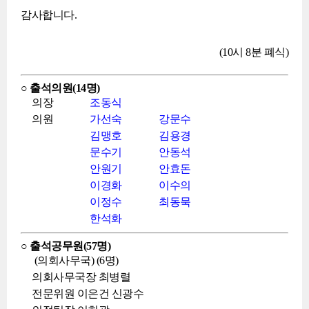
감사합니다.
(10시 8분 폐식)
○ 출석의원(14명)
의장
조동식
의원
가선숙
강문수
김맹호
김용경
문수기
안동석
안원기
안효돈
이경화
이수의
이정수
최동묵
한석화
○ 출석공무원(57명)
(의회사무국) (6명)
의회사무국장 최병렬
전문위원 이은건 신광수