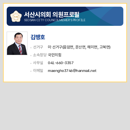
서산시의회 의원프로필
SEOSAN CITY COUNCILMEMER’S PROFILE
김맹호
선거구
마 선거구(음암면, 운산면, 해미면, 고북면)
소속정당
국민의힘
사무실
041-660-3357
이메일
maengho3746@hanmail.net