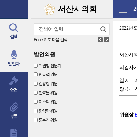
닫기
서산시의회
2022
검색
Enter키로 다음 검색
발언의원
서산시
발언자
위원장 안원기
피감사
안동석 위원
일 시
김용경 위원
장 소
안건
안효돈 위원
이수의 위원
한석화 위원
위원장
부록
문수기 위원