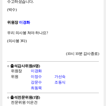
수고하셨습니다.
(박수)
위원장
이경화
우리 의사봉 쳐야 하나요?
(의사봉 3타)
(10시 10분 감사종료)
○ 출석감사위원(6명)
위원장
이경화
위원
이정수
가선숙
강문수
조동식
최동묵
○ 출석전문위원(1명)
전문위원 이은건