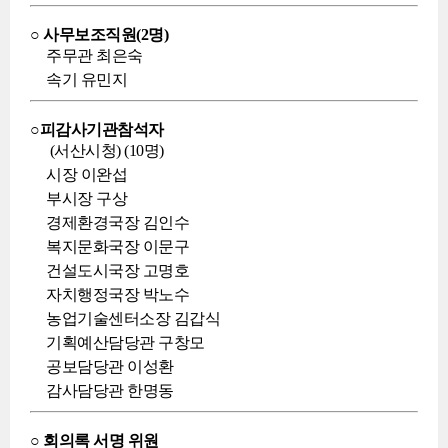
○ 사무보조직원(2명)
주무관 최은숙
속기 유민지
○피감사기관참석자
(서산시청) (10명)
시장 이완섭
부시장 구상
경제환경국장 김인수
복지문화국장 이문구
건설도시국장 고명호
자치행정국장 박노수
농업기술센터소장 김갑식
기획예산담당관 구창모
공보담당관 이성환
감사담당관 한명동
○ 회의록 서명 위원