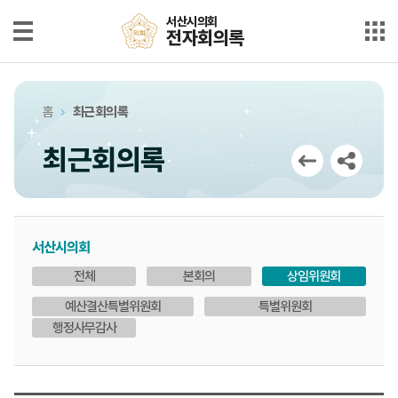
본문으로 바로가기
메인메뉴 바로가기
서산시의회
서산시의회
전자회의록
전자회의록
최근회의록
홈
최근회의록
단순검색
최근회의록
상세검색
부록검색
서산시의회
시정질문
전체
본회의
상임위원회
5분자유발언
예산결산특별위원회
특별위원회
행정사무감사
의안정보