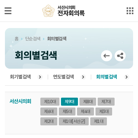
본문으로 바로가기
메인메뉴 바로가기
서산시의회
서산시의회
전자회의록
전자회의록
최근회의록
홈
단순검색
회의별검색
단순검색
회의별검색
상세검색
부록검색
회기별검색
연도별검색
회의별검색
시정질문
서산시의회
제10대
제9대
제8대
제7대
5분자유발언
제6대
제5대
제4대
제3대
의안정보
제2대
제1대[서산군]
제1대