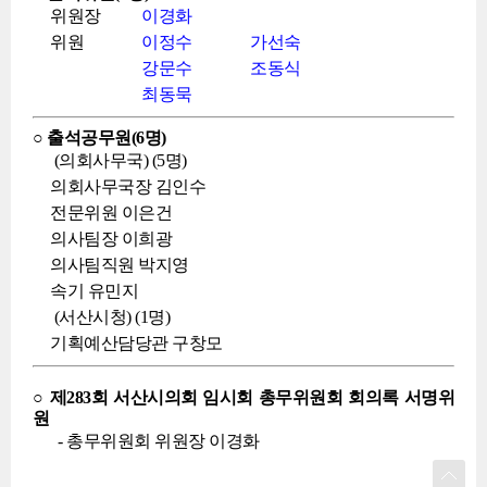
위원장
이경화
위원
이정수
가선숙
강문수
조동식
최동묵
○ 출석공무원(6명)
(의회사무국) (5명)
의회사무국장 김인수
전문위원 이은건
의사팀장 이희광
의사팀직원 박지영
속기 유민지
(서산시청) (1명)
기획예산담당관 구창모
○ 제283회 서산시의회 임시회 총무위원회 회의록 서명위
원
- 총무위원회 위원장 이경화