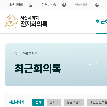
서산시의회
인터넷방송
서산시청
서산시의회
최근
전자회의록
홈
최근회의록
최근회의록
서산시의회
전체
본회의
상임위원회
예산결산특