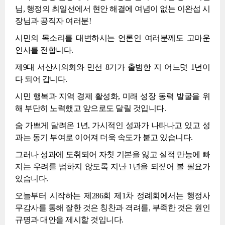
님, 행정의 최일선에서 현안 해결에 여념이 없는 이완섭 시
장님과 공직자 여러분!
시민의 목소리를 대변하시는 언론인 여러분께도 고마운
인사를 전합니다.
제9대 서산시의회와 민선 8기가 출범한 지 어느덧 1년이
다 되어 갑니다.
시민 행복과 지역 경제 활성화, 미래 성장 동력 발굴을 위
해 부단히 노력했고 앞으로도 달릴 것입니다.
숨 가쁘게 달려온 1년, 가시적인 성과가 나타나고 있고 성
과는 동기 부여로 이어져 더욱 속도가 붙고 있습니다.
그러나 성과에 도취되어 자칫 기본을 잃고 실적 만능에 빠
지는 우려를 범하지 않도록 지난 1년을 되짚어 볼 필요가
있습니다.
오늘부터 시작하는 제286회 제1차 정례회에서는 행정사
무감사를 통해 잘한 것은 칭찬과 격려를, 부족한 것은 원인
규명과 대안을 제시할 것입니다.