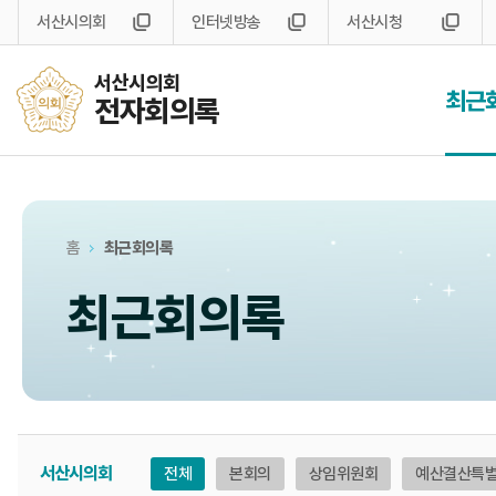
서산시의회
인터넷방송
서산시청
서산시의회
최근
전자회의록
홈
최근회의록
최근회의록
서산시의회
전체
본회의
상임위원회
예산결산특