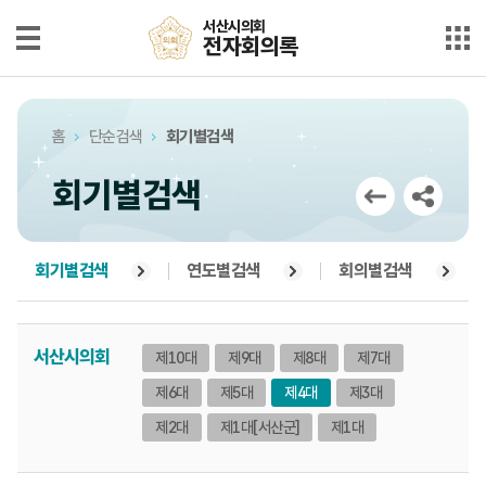
본문으로 바로가기
메인메뉴 바로가기
서산시의회
서산시의회
전자회의록
전자회의록
최근회의록
홈
단순검색
회기별검색
단순검색
회기별검색
상세검색
부록검색
회기별검색
연도별검색
회의별검색
시정질문
서산시의회
제10대
제9대
제8대
제7대
5분자유발언
제6대
제5대
제4대
제3대
의안정보
제2대
제1대
[서산군]
제1대