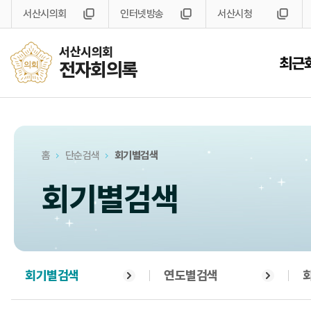
서산시의회
인터넷방송
서산시청
서산시의회
최근
전자회의록
홈
단순검색
회기별검색
회기별검색
회기별검색
연도별검색