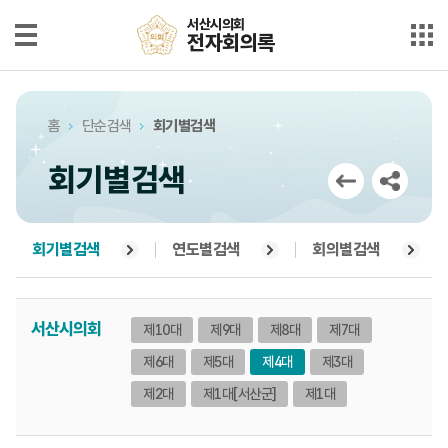
본문으로 바로가기
메인메뉴 바로가기
서산시의회
서산시의회
전자회의록
전자회의록
최근회의록
홈
단순검색
회기별검색
단순검색
회기별검색
상세검색
부록검색
회기별검색
연도별검색
회의별검색
시정질문
서산시의회
제10대
제9대
제8대
제7대
5분자유발언
제6대
제5대
제4대
제3대
의안정보
제2대
제1대
[서산군]
제1대