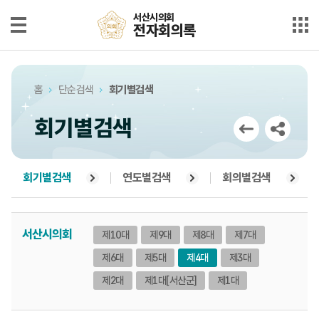
본문으로 바로가기
메인메뉴 바로가기
서산시의회
서산시의회
전자회의록
전자회의록
최근회의록
홈
단순검색
회기별검색
단순검색
회기별검색
상세검색
부록검색
회기별검색
연도별검색
회의별검색
시정질문
서산시의회
제10대
제9대
제8대
제7대
5분자유발언
제6대
제5대
제4대
제3대
의안정보
제2대
제1대
[서산군]
제1대