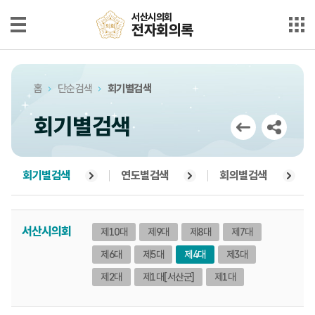
본문으로 바로가기
메인메뉴 바로가기
서산시의회
서산시의회
전자회의록
전자회의록
최근회의록
홈
단순검색
회기별검색
단순검색
회기별검색
상세검색
부록검색
회기별검색
연도별검색
회의별검색
시정질문
서산시의회
제10대
제9대
제8대
제7대
5분자유발언
제6대
제5대
제4대
제3대
의안정보
제2대
제1대
[서산군]
제1대