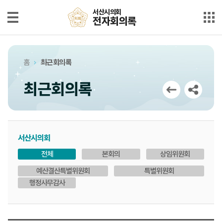
본문으로 바로가기
메인메뉴 바로가기
서산시의회
서산시의회
전자회의록
전자회의록
최근회의록
홈
최근회의록
단순검색
최근회의록
상세검색
부록검색
서산시의회
시정질문
전체
본회의
상임위원회
5분자유발언
예산결산특별위원회
특별위원회
행정사무감사
의안정보