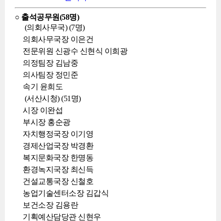
○ 출석공무원(58명)
(의회사무국) (7명)
의회사무국장 이은건
전문위원 신광수 신현식 이희광
의정팀장 김남중
의사팀장 정민준
속기 윤희도
(서산시청) (51명)
시장 이완섭
부시장 홍순광
자치행정국장 이기영
경제산업국장 박경환
복지문화국장 한명동
환경녹지국장 최신득
건설교통국장 신철호
농업기술센터소장 김갑식
보건소장 김용란
기획예산담당관 신현우