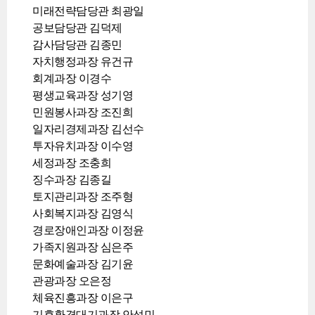
미래전략담당관 최광일
공보담당관 김덕제
감사담당관 김종민
자치행정과장 유건규
회계과장 이경수
평생교육과장 성기영
민원봉사과장 조진희
일자리경제과장 김선수
투자유치과장 이수영
세정과장 조충희
징수과장 김종길
토지관리과장 조주형
사회복지과장 김영식
경로장애인과장 이정윤
가족지원과장 심은주
문화예술과장 김기윤
관광과장 오은정
체육진흥과장 이은구
기후환경대기과장 안성민