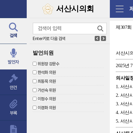
닫기
서산시의회
제307
검색
Enter키로 다음 검색
발언의원
서산시
발언자
위원장 강문수
2025년 
한석화 의원
의사일
최동묵 의원
1. 서
안건
가선숙 위원
2. 서
이정수 의원
3. 서
이경화 의원
4. 서
부록
5. 서