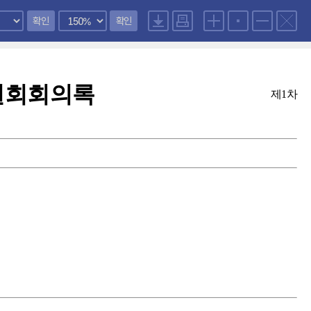
확인
확인
원회회의록
제1차