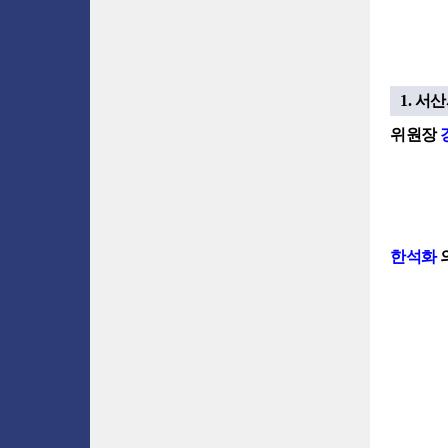
1. 서
위원장
한석화