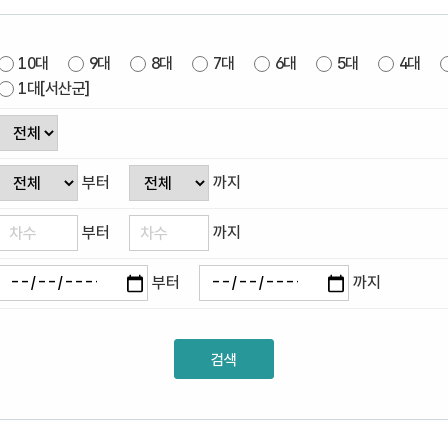
10대
9대
8대
7대
6대
5대
4대
1대[서산군]
부터
까지
부터
까지
부터
까지