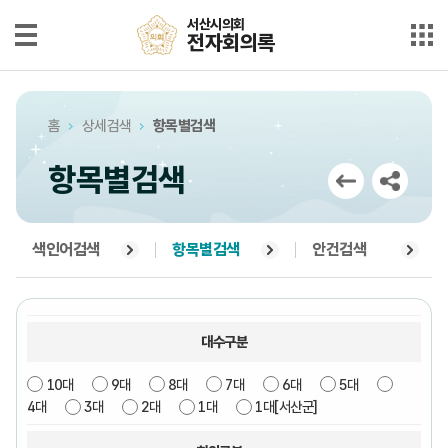
본문으로 바로가기
메인메뉴 바로가기
서산시의회
서산시의회
전자회의록
전자회의록
최근회의록
홈
상세검색
항목별검색
단순검색
항목별검색
상세검색
부록검색
색인어검색
항목별검색
안건검색
시정질문
5분자유발언
대수구분
10대
9대
8대
7대
6대
5대
의안정보
4대
3대
2대
1대
1대[서산군]