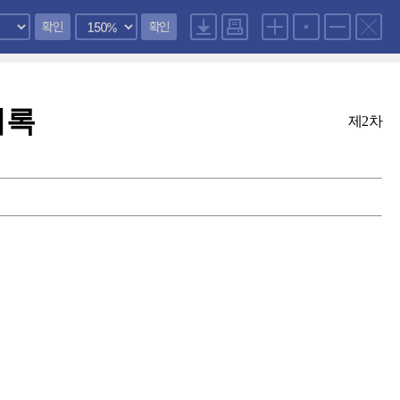
확인
확인
의록
제2차