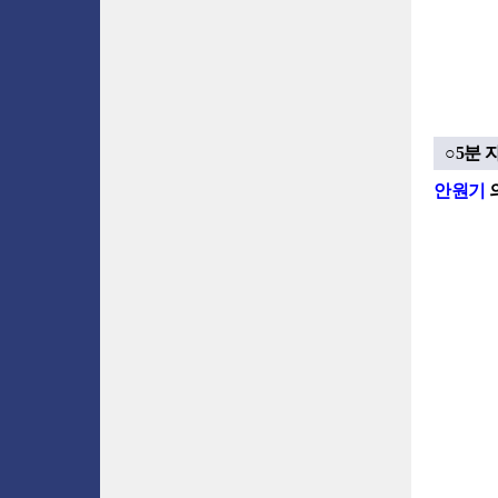
○5분 
안원기