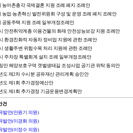
산시 농어촌총각 국제결혼 지원 조례 폐지 조례안
산시 농업·농촌혁신 발전위원회 구성 및 운영 조례 폐지 조례안
산시 공동주택 지원 조례 일부개정조례안
서산시 안전취약계층 이용건물의 화재 안전성능보강 지원 조례안
서산시 환경친화적 자동차 정비업 지원에 관한 조례안
서산시 생활주변 위험수목 처리 지원에 관한 조례안
서산시 주차장 특별회계 설치 조례 일부개정조례안
가로림만 해양보호구역 갯벌생태길 조성사업 공기관 위탁 동의안
025년도 제2차 수시분 공유재산 관리계획 승인안
025년도 제1회 추가경정예산안
025년도 제1회 추가경정 기금운용변경계획안
안건
자유발언(안원기 의원)
자유발언(이경화 의원)
자유발언(이정수 의원)