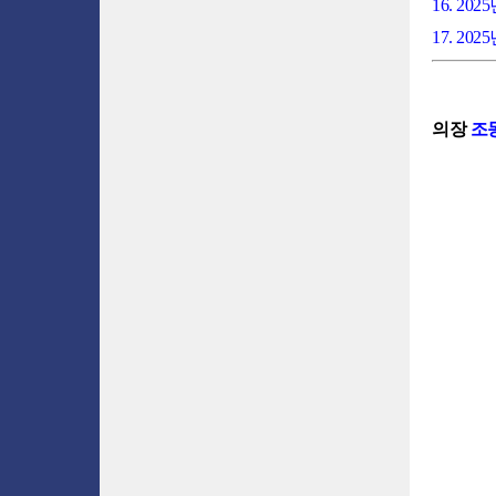
16. 2
17. 
의장
조