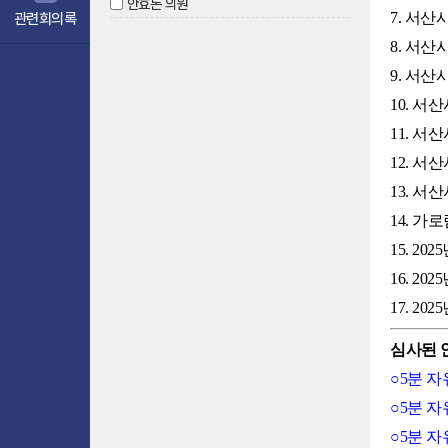
안효돈 의원
7. 서
관련회의록
8. 서
9. 서
10. 
11. 
12. 
13. 
14. 
15. 2
16. 2
17. 2
심사된 
○5분 
○5분 
○5분 