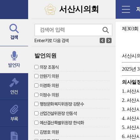
닫기
서산시의회
제
제303
검색
Enter키로 다음 검색
발언의원
서산시
발언자
의장 조동식
2025년 
안원기 의원
의사일
이경화 의원
1. 서
안건
이정수 의원
2. 서
행정문화복지위원장 강문수
3. 서
산업건설위원장 안동석
4. 서
부록
예산결산특별위원장 한석화
5. 서
김맹호 의원
6. 서