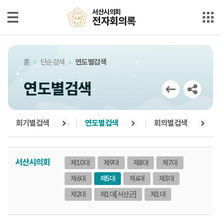
본문으로 바로가기
메인메뉴 바로가기
서산시의회
서산시의회
전자회의록
전자회의록
최근회의록
홈
단순검색
연도별검색
단순검색
연도별검색
상세검색
부록검색
회기별검색
연도별검색
회의별검색
시정질문
서산시의회
제10대
제9대
제8대
제7대
5분자유발언
제6대
제5대
제4대
제3대
의안정보
제2대
제1대
[서산군]
제1대