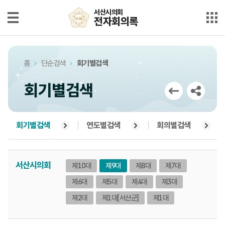
본문으로 바로가기
메인메뉴 바로가기
서산시의회
서산시의회
전자회의록
전자회의록
최근회의록
홈
단순검색
회기별검색
단순검색
회기별검색
상세검색
부록검색
회기별검색
연도별검색
회의별검색
시정질문
서산시의회
제10대
제9대
제8대
제7대
5분자유발언
제6대
제5대
제4대
제3대
의안정보
제2대
제1대
[서산군]
제1대