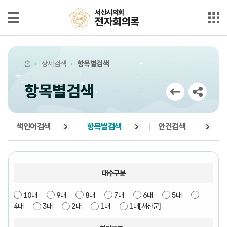
본문으로 바로가기
메인메뉴 바로가기
서산시의회
서산시의회
전자회의록
전자회의록
최근회의록
홈
상세검색
항목별검색
단순검색
항목별검색
상세검색
부록검색
색인어검색
항목별검색
안건검색
시정질문
5분자유발언
대수구분
10대
9대
8대
7대
6대
5대
의안정보
4대
3대
2대
1대
1대[서산군]