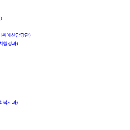
)
_기획예산담당관)
치행정과)
사회복지과)