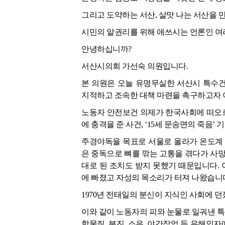
그리고 도약하는 서산, 살맛 나는 서산을 
시민의 알권리를 위해 애쓰시는 언론인 여
안녕하십니까?
서산시의회 가선숙 의원입니다.
본 의원은 오늘 유명무실한 서산시 특수건
지적하고 조속한 대책 마련을 촉구하고자 
노동자 안전보건 의제가 한국사회에 떠오르
에 충격을 준 사건, ‘15세 문송면의 죽음’
주경야독을 목표로 서울로 올라가 온도계 
은 중독으로 뼈를 깎는 고통을 겪다가 사망
대로 된 조치도 받지 못했기 때문입니다.
에 빠졌고 자성의 목소리가 터져 나왔습니
1970년 전태일의 분신이 지식인 사회에 
이와 같이 노동자의 피와 눈물로 일궈낸 
학물질, 분진, 소음, 야간작업 등 유해인