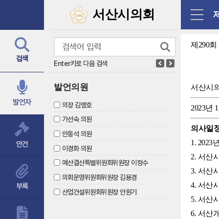
닫기
서산시의회
제
제290회
검색
Enter키로 다음 검색
발언의원
서산시
발언자
의장 김맹호
2023년 
가선숙 의원
의사일
안동석 의원
1. 20
안건
이경화 의원
2. 서
예산결산특별위원회위원장 이정수
3. 서
의회운영위원회위원장 김용경
4. 서
부록
산업건설위원회위원장 안원기
5. 서
6. 서