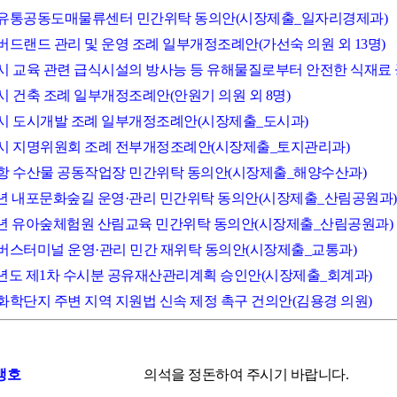
중소유통공동도매물류센터 민간위탁 동의안(시장제출_일자리경제과)
산버드랜드 관리 및 운영 조례 일부개정조례안(가선숙 의원 외 13명)
서산시 교육 관련 급식시설의 방사능 등 유해물질로부터 안전한 식재료 
산시 건축 조례 일부개정조례안(안원기 의원 외 8명)
서산시 도시개발 조례 일부개정조례안(시장제출_도시과)
서산시 지명위원회 조례 전부개정조례안(시장제출_토지관리과)
구도항 수산물 공동작업장 민간위탁 동의안(시장제출_해양수산과)
2024년 내포문화숲길 운영·관리 민간위탁 동의안(시장제출_산림공원과)
2024년 유아숲체험원 산림교육 민간위탁 동의안(시장제출_산림공원과)
대산버스터미널 운영·관리 민간 재위탁 동의안(시장제출_교통과)
2024년도 제1차 수시분 공유재산관리계획 승인안(시장제출_회계과)
석유화학단지 주변 지역 지원법 신속 제정 촉구 건의안(김용경 의원)
맹호
의석을 정돈하여 주시기 바랍니다.