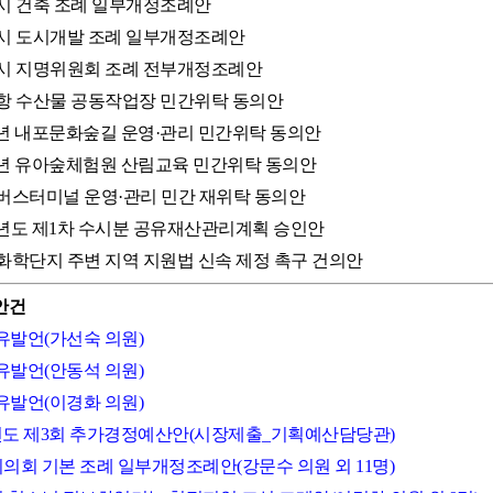
서산시 건축 조례 일부개정조례안
서산시 도시개발 조례 일부개정조례안
서산시 지명위원회 조례 전부개정조례안
구도항 수산물 공동작업장 민간위탁 동의안
024년 내포문화숲길 운영·관리 민간위탁 동의안
024년 유아숲체험원 산림교육 민간위탁 동의안
대산버스터미널 운영·관리 민간 재위탁 동의안
024년도 제1차 수시분 공유재산관리계획 승인안
석유화학단지 주변 지역 지원법 신속 제정 촉구 건의안
안건
자유발언(가선숙 의원)
자유발언(안동석 의원)
자유발언(이경화 의원)
023년도 제3회 추가경정예산안(시장제출_기획예산담당관)
시의회 기본 조례 일부개정조례안(강문수 의원 외 11명)