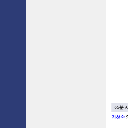
○5분 
가선숙