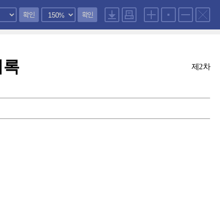
확인
확인
의록
제2차