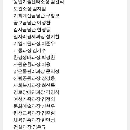
농업기술센터소장 김갑식
보건소장 김지범
기획예산담당관 구창모
공보담당관 이성환
감사담당관 한명동
일자리경제과장 성기찬
기업지원과장 이준우
교통과장 김기수
환경생태과장 박경환
자원순환과장 이용
맑은물관리과장 문익정
산림공원과장 장경웅
사회복지과장 최신득
경로장애인과장 김영식
여성가족과장 김정의
문화예술과장 신현우
평생교육과장 김준환
체육진흥과장 한만성
건설과장 양은규