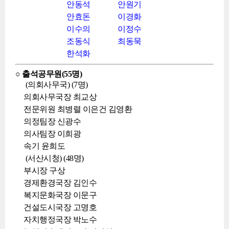
안동석
안원기
안효돈
이경화
이수의
이정수
조동식
최동묵
한석화
○ 출석공무원(55명)
(의회사무국) (7명)
의회사무국장 최교상
전문위원 최병렬 이은건 김영환
의정팀장 신광수
의사팀장 이희광
속기 윤희도
(서산시청) (48명)
부시장 구상
경제환경국장 김인수
복지문화국장 이문구
건설도시국장 고명호
자치행정국장 박노수