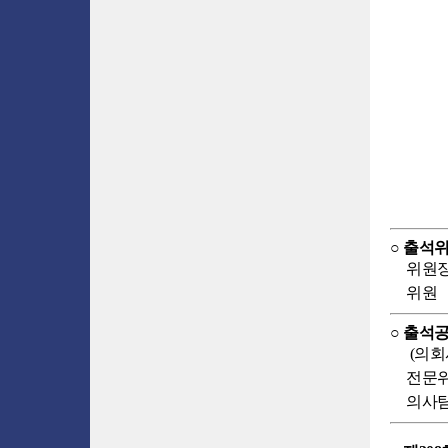
○ 출석위
위원
위원
○ 출석공
(의회사
전문위
의사