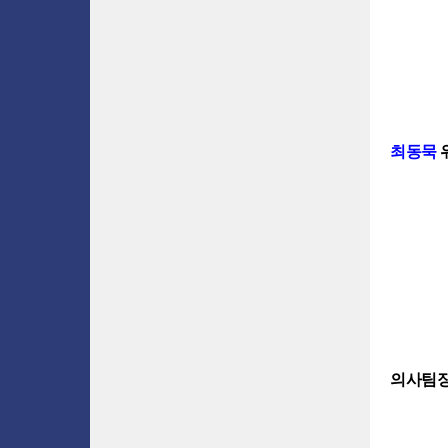
최동묵
의사팀장