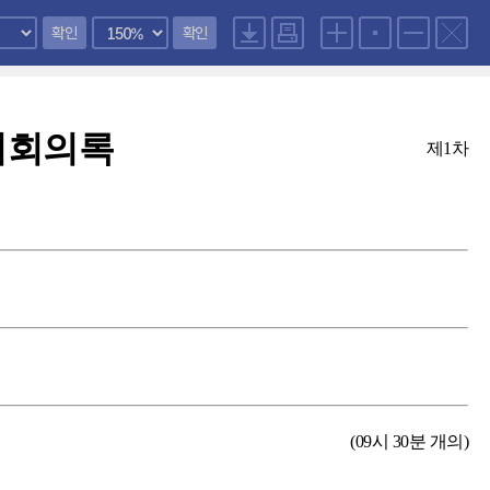
확인
확인
회회의록
제1차
(09시 30분 개의)