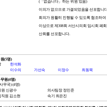
(「없습니다」하는 위원 있음)
이의가 없으므로 가결되었음을 선포합니다
회의가 원활히 진행될 수 있도록 협조하여 
이상으로 제308회 서산시의회 임시회 폐
산회를 선포합니다.
원(5명)
장
한석화
이수의
가선숙
이정수
최동묵
무원(4명)
무국) (4명)
원 신광수
의사팀장 정민준
팀직원 김소현
속기 최은진