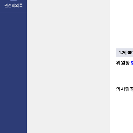
관련회의록
1.제3
위원장
의사팀장