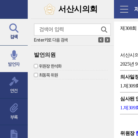
닫기
서산시의회
제308
검색
Enter키로 다음 검색
발언의원
서산시
2025년 
발언자
위원장 한석화
최동묵 위원
의사일
1.제3
안건
심사된 
1.제3
부록
위원장