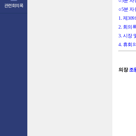
○5분 
관련회의록
○5분 
1. 제3
2. 회의
3. 시장
4. 휴회
의장
조