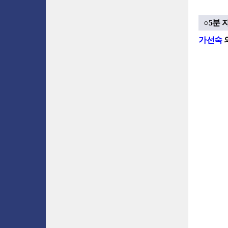
○5분 
가선숙