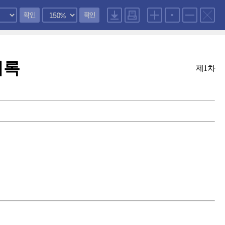
확인
확인
의록
제1차