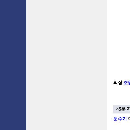
의장
조
○5분 
문수기