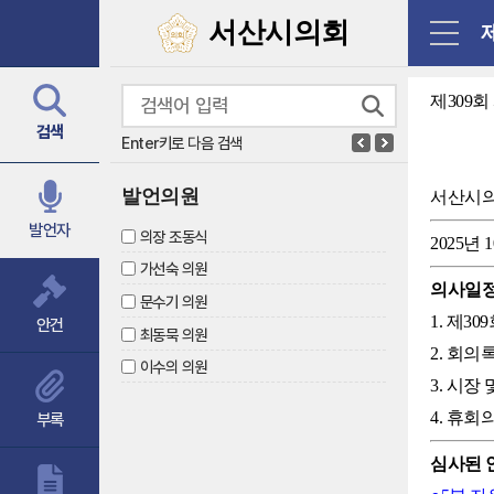
닫기
서산시의회
제
제309
검색
Enter키로 다음 검색
발언의원
서산시
발언자
의장 조동식
2025년 
가선숙 의원
의사일
문수기 의원
1. 제3
안건
최동묵 의원
2. 회의
이수의 의원
3. 시장
4. 휴회
부록
심사된 