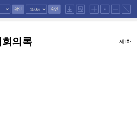
확인
확인
회회의록
제1차