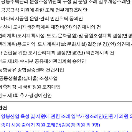
시 공동주택관리 분쟁조정위원회 구성 및 운영 조례 일부개정조례안
시 공공급식 지원에 관한 조례 전부개정조례안
시 바다낚시공원 운영·관리 민간위탁 동의안
35 서산시 도시재생전략계획 재정비(안) 의견제시의 건
시관리계획(도시계획시설: 도로, 문화공원) 및 공원조성계획 결정(변경)
시관리계획(용도지역, 도시계획시설: 문화시설) 결정(변경)(안) 의견제
청사 건립을 위한 도시관리계획 결정(변경)(안) 의견제시의 건
026년도 제1차 수시분 공유재산관리계획 승인안
능항공유 종합실증센터 건립사업
 공동생활홈(실버홈) 조성사업
화축제장 내 국화정원 토지매입
26년도 제1회 추가경정예산안
안건
시 양봉산업 육성 및 지원에 관한 조례 일부개정조례안(안원기 의원 외
 종이 사용 줄이기 지원 조례안(김용경 의원 외 9명)