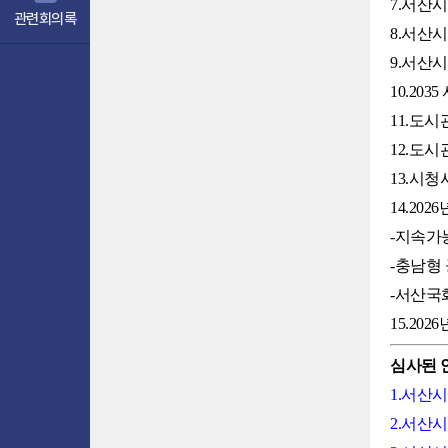
7.서산
관련회의록
8.서산
9.서산
10.20
11.도
12.도
13.시
14.2
-지속가
-충남형
-서산국
15.20
심사된 
1.서산
2.서산시