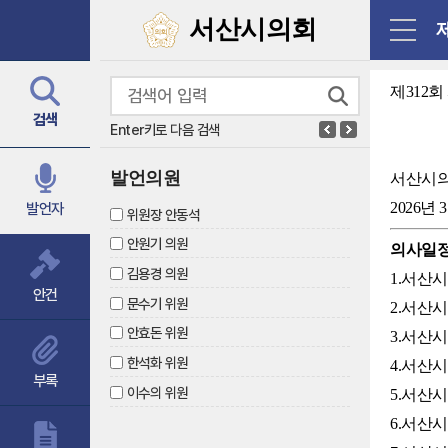
닫기
서산시의회
제312
검색
Enter키로 다음 검색
발언의원
서산시
2026년 
발언자
위원장 안동석
안원기 의원
의사일
김용경 의원
1.서산
안건
문수기 위원
2.서산
안효돈 위원
3.서산
한석화 위원
4.서산
부록
이수의 위원
5.서산
6.서산