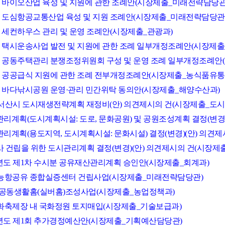
시 바이오산업 육성 및 지원에 관한 조례안(시장제출_미래전략담당관
시 도심항공교통산업 육성 및 지원 조례안(시장제출_미래전략담당관
시 세컨하우스 관리 및 운영 조례안(시장제출_관광과)
시 택시운송사업 발전 및 지원에 관한 조례 일부개정조례안(시장제출
시 공동주택관리 분쟁조정위원회 구성 및 운영 조례 일부개정조례안
시 공공급식 지원에 관한 조례 전부개정조례안(시장제출_농식품유통
시 바다낚시공원 운영·관리 민간위탁 동의안(시장제출_해양수산과)
035 서산시 도시재생전략계획 재정비(안) 의견제시의 건(시장제출_도시
시관리계획(도시계획시설: 도로, 문화공원) 및 공원조성계획 결정(변경
시관리계획(용도지역, 도시계획시설: 문화시설) 결정(변경)(안) 의견
청사 건립을 위한 도시관리계획 결정(변경)(안) 의견제시의 건(시장제
026년도 제1차 수시분 공유재산관리계획 승인안(시장제출_회계과)
능항공유 종합실증센터 건립사업(시장제출_미래전략담당관)
 공동생활홈(실버홈)조성사업(시장제출_농업정책과)
화축제장 내 국화정원 토지매입(시장제출_기술보급과)
026년도 제1회 추가경정예산안(시장제출_기획예산담당관)