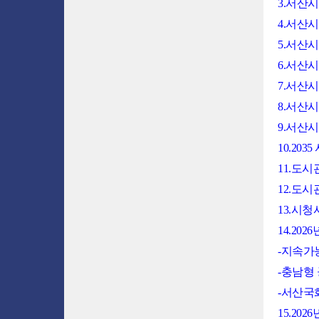
3.서산
4.서산
5.서산
6.서산
7.서산
8.서산
9.서산
10.2
11.도
12.도
13.시
14.2
-지속가
-충남형
-서산국
15.2