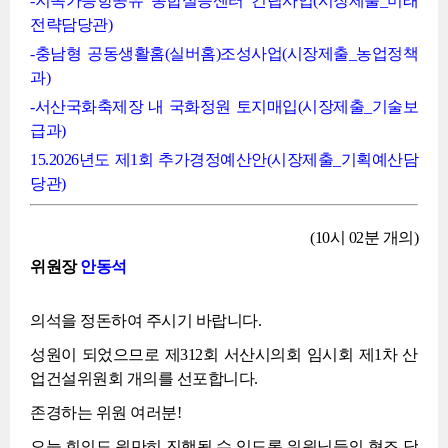
-지속가능항공유 종합실증센터 건립사업(시장제출_미래
전략담당관)
-충남형 공동생활홈(실버홈)조성사업(시장제출_농업정책
과)
-서산국화축제장 내 국화정원 토지매입(시장제출_기술보
급과)
15.2026년도 제1회 추가경정예산안(시장제출_기획예산담
당관)
(10시 02분 개의)
위원장
안동석
의석을 정돈하여 주시기 바랍니다.
성원이 되었으므로 제312회 서산시의회 임시회 제1차 산
업건설위원회 개의를 선포합니다.
존경하는 위원 여러분!
오늘 회의도 원만히 진행될 수 있도록 위원님들의 협조 당