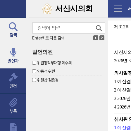
닫기
서산시의회
제312
검색
Enter키로 다음 검색
발언의원
서산시
2026년 
발언자
위원장직무대행 이수의
안동석 위원
의사일
위원장 김용경
1.예산
안건
2.예산
3.202
4.20
부록
심사된 
1.예산