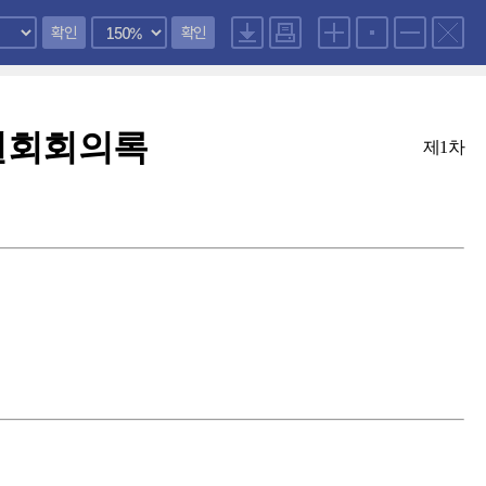
확인
확인
원회회의록
제1차