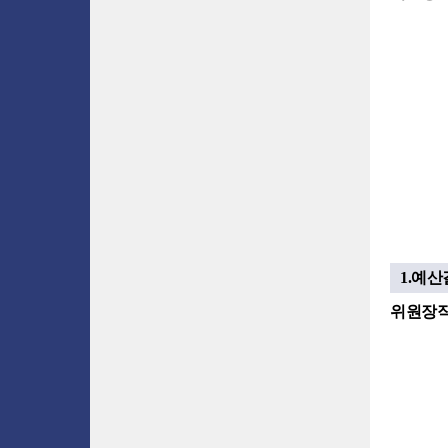
1.예
위원장