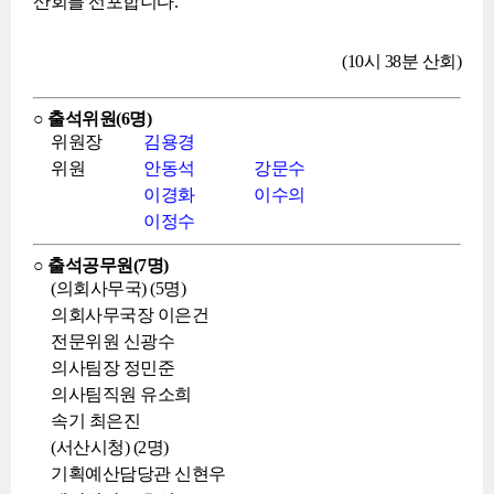
산회를 선포합니다.
(10시 38분 산회)
○ 출석위원(6명)
위원장
김용경
위원
안동석
강문수
이경화
이수의
이정수
○ 출석공무원(7명)
(의회사무국) (5명)
의회사무국장 이은건
전문위원 신광수
의사팀장 정민준
의사팀직원 유소희
속기 최은진
(서산시청) (2명)
기획예산담당관 신현우