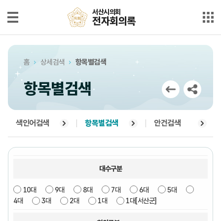
본문으로 바로가기
메인메뉴 바로가기
서산시의회
서산시의회
전자회의록
전자회의록
최근회의록
홈
상세검색
항목별검색
단순검색
항목별검색
상세검색
부록검색
색인어검색
항목별검색
안건검색
시정질문
5분자유발언
대수구분
10대
9대
8대
7대
6대
5대
의안정보
4대
3대
2대
1대
1대[서산군]