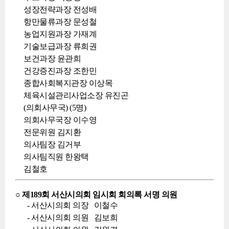
성장전략과장 전성배
항만물류과장 문성철
농업지원과장 가재계
기술보급과장 류희권
보건과장 윤관희
건강증진과장 조한민
종합사회복지관장 이상목
체육시설관리사업소장 유진곤
(의회사무국) (5명)
의회사무국장 이수영
전문위원 김지환
의사팀장 김거부
의사팀직원 한왕택
김철호
○ 제189회 서산시의회 임시회 회의록 서명 의원
- 서산시의회 의장 이철수
- 서산시의회 의원 김보희