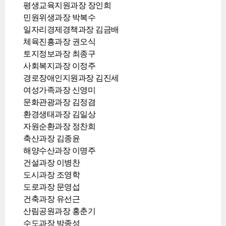
평생교육지원과장 장인희
민원위생과장 박복수
일자리경제경책과장 김금배
체육진흥과장 권오식
토지정보과장 최종구
사회복지과장 이정주
경로장애인지원과장 김진세
여성가족과장 신영미
문화관광과장 김정겸
환경생태과장 김일상
자원순환과장 정찬희
축산과장 김종윤
해양수산과장 이명주
건설과장 이병찬
도시과장 조영학
도로과장 문영섭
건축과장 유선근
산림공원과장 홍춘기
수도과장 박종성