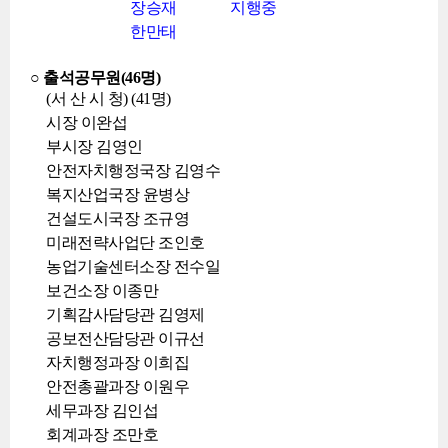
장승재
지행중
한만태
○ 출석공무원(46명)
(서 산 시 청) (41명)
시장 이완섭
부시장 김영인
안전자치행정국장 김영수
복지산업국장 윤병상
건설도시국장 조규영
미래전략사업단 조인호
농업기술센터소장 전수일
보건소장 이종만
기획감사담당관 김영제
공보전산담당관 이규선
자치행정과장 이희집
안전총괄과장 이원우
세무과장 김인섭
회계과장 조만호