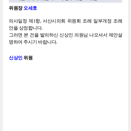
위원장
오세호
의사일정 제1항, 서산시의회 위원회 조례 일부개정 조례
안을 상정합니다.
그러면 본 건을 발의하신 신상인 의원님 나오셔서 제안설
명하여 주시기 바랍니다.
신상인
위원
신
입
상
니
인
다.
위
본
원
위
원
과
동
료
위
원