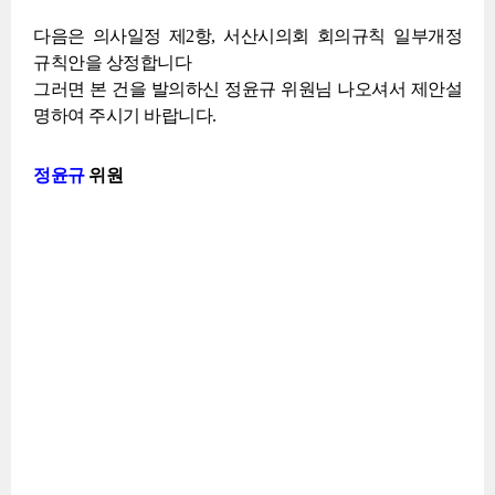
다음은 의사일정 제2항, 서산시의회 회의규칙 일부개정
규칙안을 상정합니다
그러면 본 건을 발의하신 정윤규 위원님 나오셔서 제안설
명하여 주시기 바랍니다.
정윤규
위원
정
입
윤
니
규
다.
위
본
원
위
원
과
동
료
위
원
님
찬