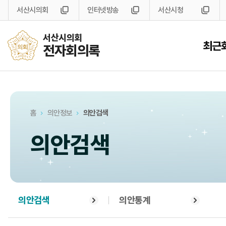
서산시의회
인터넷방송
서산시청
서산시의회
최근
전자회의록
홈
의안정보
의안검색
의안검색
의안검색
의안통계