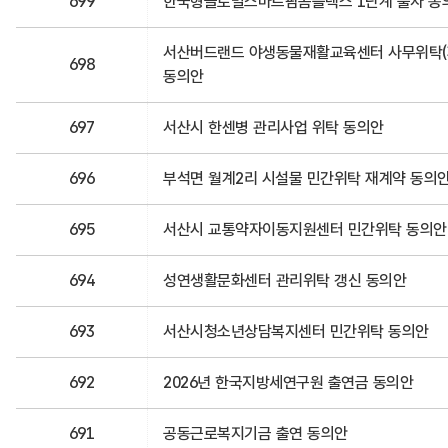
699
한국형글로벌스마트팜콤플렉스 1단계 출자 동
서산버드랜드 야생동물재활교육센터 사무위탁(
698
동의안
697
서산시 한센병 관리사업 위탁 동의안
696
부석면 월계2리 시설물 민간위탁 재계약 동의
695
서산시 교통약자이동지원센터 민간위탁 동의안
694
성연생활문화센터 관리위탁 갱신 동의안
693
서산시청소년상담복지센터 민간위탁 동의안
692
2026년 한국지방세연구원 출연금 동의안
691
공동근로복지기금 출연 동의안