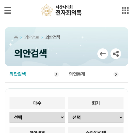
본문으로 바로가기
메인메뉴 바로가기
서산시의회
서산시의회
전자회의록
전자회의록
최근회의록
홈
의안정보
의안검색
단순검색
의안검색
상세검색
부록검색
의안검색
의안통계
시정질문
5분자유발언
대수
회기
의안정보
소관위선택