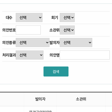
대수
회기
의안번호
소관위
의안종류
발의자
처리결과
의안명
발의자
소관위