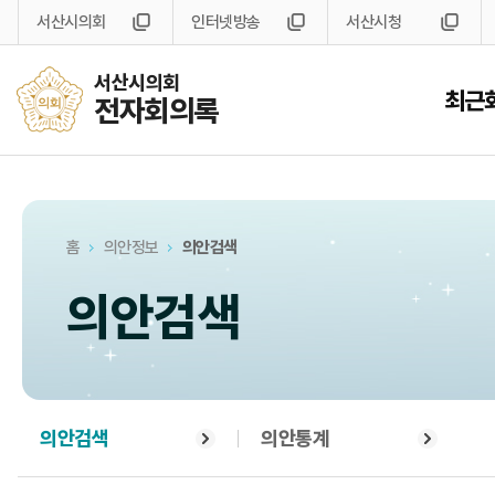
서산시의회
인터넷방송
서산시청
서산시의회
최근
전자회의록
홈
의안정보
의안검색
의안검색
의안검색
의안통계