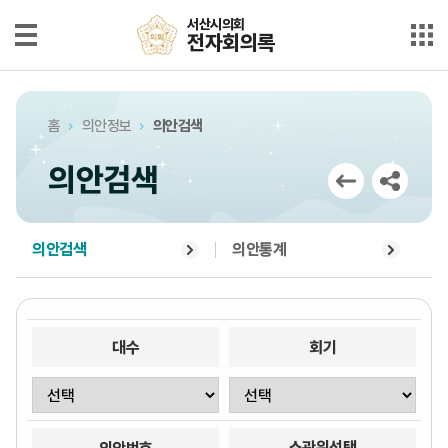
본문으로 바로가기
메인메뉴 바로가기
서산시의회
서산시의회
전자회의록
전자회의록
최근회의록
홈
의안정보
의안검색
단순검색
의안검색
상세검색
부록검색
의안검색
의안통계
시정질문
5분자유발언
대수
회기
의안정보
소관위선택