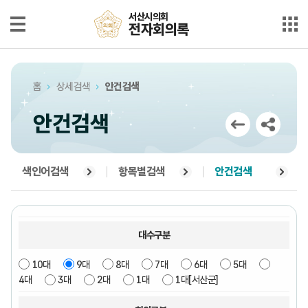
본문으로 바로가기
메인메뉴 바로가기
서산시의회
서산시의회
전자회의록
전자회의록
최근회의록
홈
상세검색
안건검색
단순검색
안건검색
상세검색
부록검색
색인어검색
항목별검색
안건검색
시정질문
5분자유발언
대수구분
10대
9대
8대
7대
6대
5대
의안정보
4대
3대
2대
1대
1대[서산군]